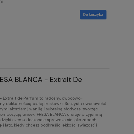
ni
Do koszyka
RESA BLANCA - Extrait De
 Extrait de Parfum
to radosny, owocowo-
 delikatnością białej truskawki. Soczysta owocowość
ymi akordami, wanilią i subtelną słodyczą, tworząc
ą kompozycję unisex. FRESA BLANCA oferuje przyjemną
, dzięki czemu doskonale sprawdza się jako zapach
i lato, kiedy chcesz podkreślić lekkość, świeżość i