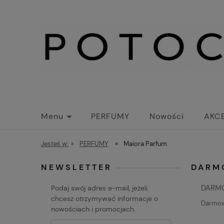
Menu
PERFUMY
Nowości
AKC
KOLEKCJA LIMITOWANA
Jesteś w:
»
PERFUMY
»
Maiora Parfum
NEWSLETTER
DARM
DARM
Podaj swój adres e-mail, jeżeli
chcesz otrzymywać informacje o
Darmowa
nowościach i promocjach.