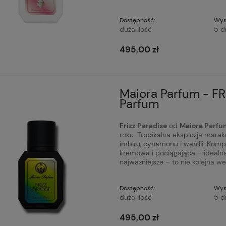
Dostępność:
Wys
duża ilość
5 d
495,00 zł
Maiora Parfum - FR
Parfum
Frizz Paradise
od
Maiora Parfu
roku. Tropikalna eksplozja marak
imbiru, cynamonu i wanilii. Komp
kremowa i pociągająca – idealna 
najważniejsze – to nie kolejna we
Dostępność:
Wys
duża ilość
5 d
495,00 zł