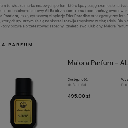
um to włoska marka niszowych perfum, która łączy pasję, rzemiosło i artysty
 m.in. orientalno-deserowy
Ali Babà
z nutami rumu i pomarańczy, owocowo-
a Pastiera
, lekką, cytrusową eksplozję
Frizz Paradise
oraz egzotyczny, letni
, który długo utrzymuje się na skórze i rozwija zmysłowo w ciągu dnia. Dla
, który pozwala przetestować zapachy i znaleźć swój ulubiony. Maiora Parf
RA PARFUM
Maiora Parfum - AL
Dostępność:
Wys
duża ilość
5 d
495,00 zł