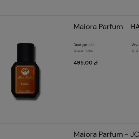
Maiora Parfum - HA
Dostępność:
Wys
duża ilość
5 d
495,00 zł
Maiora Parfum - JO