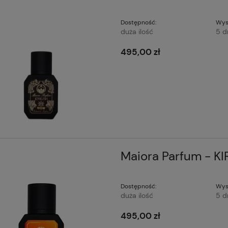
Dostępność:
Wys
duża ilość
5 d
495,00 zł
Maiora Parfum - KI
Dostępność:
Wys
duża ilość
5 d
495,00 zł