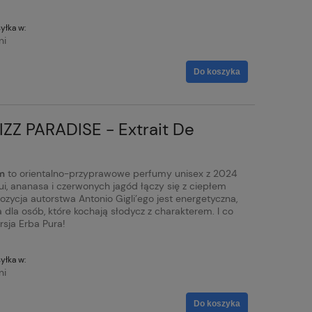
yłka w:
ni
Do koszyka
IZZ PARADISE - Extrait De
m
to orientalno-przyprawowe perfumy unisex z 2024
ui, ananasa i czerwonych jagód łączy się z ciepłem
ozycja autorstwa Antonio Gigli’ego jest energetyczna,
dla osób, które kochają słodycz z charakterem. I co
rsja Erba Pura!
yłka w:
ni
Do koszyka