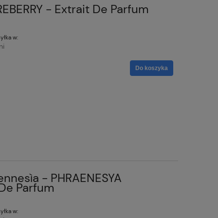
REBERRY - Extrait De Parfum
yłka w:
ni
Do koszyka
rennesìa - PHRAENESYA
 De Parfum
yłka w: