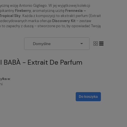
czną wizję Antonio Gigliego. W jej wyjątkowej kolekcji
pikantny
Fireberry
, aromatyczną ucztę
Frennesìa –
Tropical Sky
. Każda z kompozycji to ekstrakt perfum (Extrait
 niezdecydowanych marka oferuje
Discovery Kit
– zestaw
um to zapachy z duszą – stworzone po to, by opowiadać Twoją
I BABÀ - Extrait De Parfum
yłka w:
ni
Do koszyka