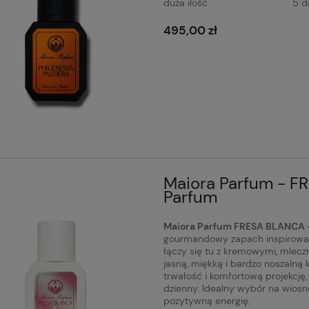
duża ilość
5 d
495,00 zł
Maiora Parfum - F
Parfum
Maiora Parfum FRESA BLANCA –
gourmandowy zapach inspirowany
łączy się tu z kremowymi, mleczn
jasną, miękką i bardzo noszaln
trwałość i komfortową projekcję
dzienny. Idealny wybór na wiosnę 
pozytywną energię.