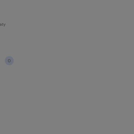
aty
0