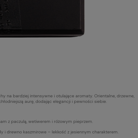
achy na bardziej intensywne i otulające aromaty. Orientalne, drzewne,
hłodniejszą aurę, dodając elegancji i pewności siebie.
nam z paczulą, wetiwerem i różowym pieprzem.
ody i drewno kaszmirowe – lekkość z jesiennym charakterem.