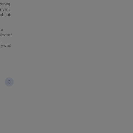
rzerwą
onymi,
ch lub
ra
Nectar
a
krywać
0