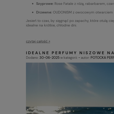
Szyprowe:
Rose Fatale z różą, rabarbarem, czar
Drzewne:
OUDONISM z owocowym otwarciem i baz
Jesień to czas, by sięgnąć po zapachy, które otulą c
idealne na krótkie, chłodne dni.
czytaj całość »
IDEALNE PERFUMY NISZOWE N
Dodano:
30-06-2025
w kategorii:
-
autor:
POTOCKA PER