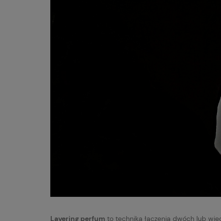
Layering perfum
to technika łączenia dwóch lub wię