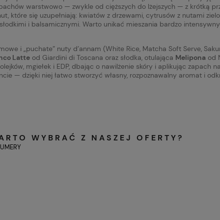
pachów warstwowo — zwykle od cięższych do lżejszych — z krótką p
ut, które się uzupełniają: kwiatów z drzewami, cytrusów z nutami ziel
mi słodkimi i balsamicznymi. Warto unikać mieszania bardzo intensywny
remowe i „puchate” nuty d’annam (White Rice, Matcha Soft Serve, Saku
nco Latte
od Giardini di Toscana oraz słodka, otulająca
Melipona
od 
ejków, mgiełek i EDP, dbając o nawilżenie skóry i aplikując zapach n
cie — dzięki niej łatwo stworzyć własny, rozpoznawalny aromat i od
WARTO WYBRAĆ Z NASZEJ OFERTY?
FUMERY