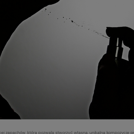
cej zapachów, która pozwala stworzyć własną, unikalną kompozycję o