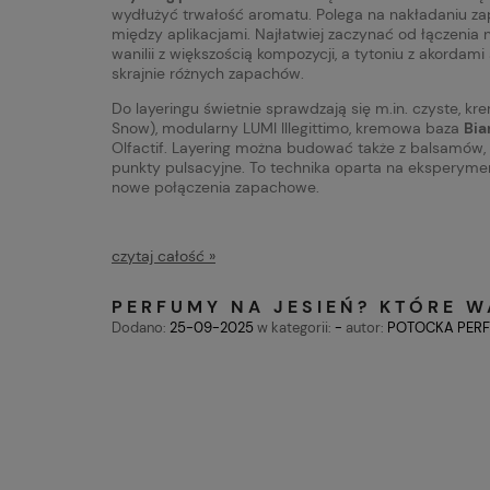
wydłużyć trwałość aromatu. Polega na nakładaniu za
między aplikacjami. Najłatwiej zaczynać od łączenia n
wanilii z większością kompozycji, a tytoniu z akorda
skrajnie różnych zapachów.
Do layeringu świetnie sprawdzają się m.in. czyste, k
Snow), modularny LUMI Illegittimo, kremowa baza
Bia
Olfactif. Layering można budować także z balsamów, ol
punkty pulsacyjne. To technika oparta na eksperymen
nowe połączenia zapachowe.
czytaj całość »
PERFUMY NA JESIEŃ? KTÓRE 
Dodano:
25-09-2025
w kategorii:
-
autor:
POTOCKA PER