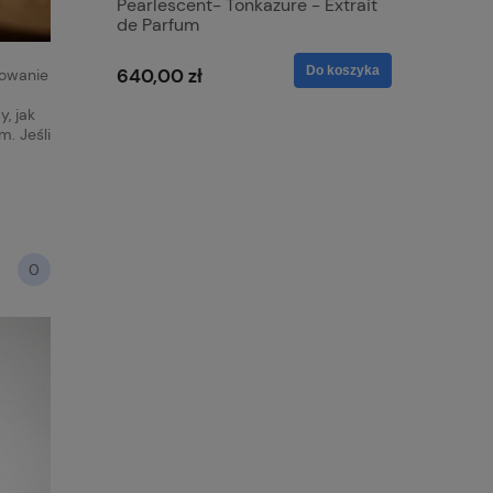
ianco
Pearlescent- Tonkazure - Extrait
Giardini
de Parfum
EDP
Do koszyka
Do koszyka
640,00 zł
590,00 
owanie
, jak
m. Jeśli
0