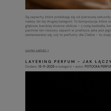
Są zapachy, które podobają się od pierwszej sekundy, 
należy do tej drugiej kategorii. To kompozycja, która
głębsze, bardziej złożone oblicze – z nutą kadzidła, 
pachnie ten niszowy zapach w praktyce, jaka jest jeg
zastanawiasz się, czy to perfumy dla Ciebie – tu zna
czytaj całość »
LAYERING PERFUM - JAK ŁĄCZ
Dodano:
13-11-2025
w kategorii:
-
autor:
POTOCKA PERFU