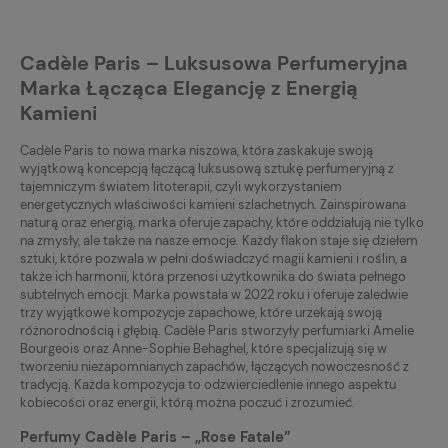
Cadèle Paris – Luksusowa Perfumeryjna
Marka Łącząca Elegancję z Energią
Kamieni
Cadèle Paris to nowa marka niszowa, która zaskakuje swoją
wyjątkową koncepcją łączącą luksusową sztukę perfumeryjną z
tajemniczym światem litoterapii, czyli wykorzystaniem
energetycznych właściwości kamieni szlachetnych. Zainspirowana
naturą oraz energią, marka oferuje zapachy, które oddziałują nie tylko
na zmysły, ale także na nasze emocje. Każdy flakon staje się dziełem
sztuki, które pozwala w pełni doświadczyć magii kamieni i roślin, a
także ich harmonii, która przenosi użytkownika do świata pełnego
subtelnych emocji. Marka powstała w 2022 roku i oferuje zaledwie
trzy wyjątkowe kompozycje zapachowe, które urzekają swoją
różnorodnością i głębią. Cadèle Paris stworzyły perfumiarki Amelie
Bourgeois oraz Anne-Sophie Behaghel, które specjalizują się w
tworzeniu niezapomnianych zapachów, łączących nowoczesność z
tradycją. Każda kompozycja to odzwierciedlenie innego aspektu
kobiecości oraz energii, którą można poczuć i zrozumieć.
Perfumy Cadèle Paris – „Rose Fatale”