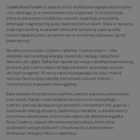
Cadele Rose Fatale
to zapach, który wydobywa najpiękniejsze cechy
róży, ubierając je w nowoczesne nuty szyprowe. To kompozycja,
która w pierwszym kontakcie z noszem wywołuje poruszenie,
emanując magnetyczną aurą i tajemniczym urokiem. Róża w tej wersji
staje się subtelną, a zarazem niezwykle wyrazistą częścią całej
historii zapachu, który przenosi nas w zmysłowy, zakazany ogród
pełen emocji.
Na samym początku czujemy rabarbar i czarny pieprz – oba
składniki wprowadzają energię i świeżość, nadając zapachowi
lekkości, ale i głębi. Rabarbar zaskakuje swoją subtelną kwasowością,
podczas gdy czarny pieprz dodaje pikanterii, wywołując uczucie
ukrytych pragnień. W sercu zapachu pojawiają się róża i malina,
tworząc harmonijną melodię, która budzi uczucie miłości –
romantycznej, a zarazem nieosiągalnej.
Baza zapachu to połączenie szafranu, paczuli, papirusu, kaszmeranu
oraz wanilii. Każdy z tych składników wnosi coś niezwykłego –
szafran i paczula dodają przyprawowych i korzennych nut, papirus i
kaszmeran oferują drzewny, tajemniczy charakter, a wanilia tworzy
zmysłowe zakończenie, które otula całość jak delikatna mgiełka.
Rose Fatale to zapach dla nowoczesnej kobiety, która chce
podkreślić swoją kobiecość i zmysłowość, a jednocześnie
emanować energią miłości i tajemnicy.