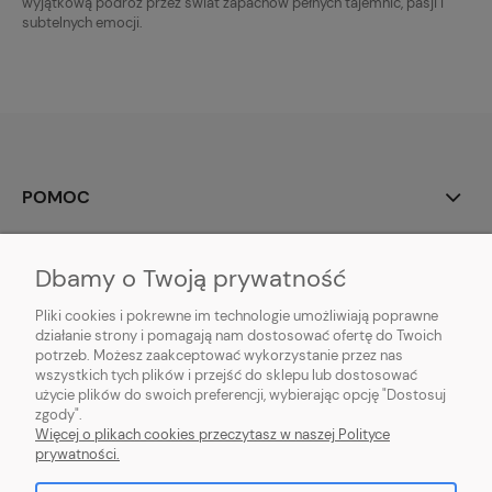
wyjątkową podróż przez świat zapachów pełnych tajemnic, pasji i
subtelnych emocji.
POMOC
POLECANE
Dbamy o Twoją prywatność
MOJE KONTO
Pliki cookies i pokrewne im technologie umożliwiają poprawne
działanie strony i pomagają nam dostosować ofertę do Twoich
potrzeb. Możesz zaakceptować wykorzystanie przez nas
PŁATNOŚCI I DOSTAWA
wszystkich tych plików i przejść do sklepu lub dostosować
użycie plików do swoich preferencji, wybierając opcję "Dostosuj
O NAS I DO NAS
zgody".
Więcej o plikach cookies przeczytasz w naszej Polityce
prywatności.