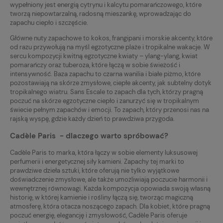
wypełniony jest energią cytrynu i kalcytu pomarańczowego, które
tworzą niepowtarzalną, radosną mieszankę, wprowadzając do
zapachu ciepło i szczęście.
Główne nuty zapachowe to kokos, frangipani i morskie akcenty, które
od razu przywołują na myśl egzotyczne plaże i tropikalne wakacje. W
sercu kompozycji kwitną egzotyczne kwiaty – ylang-ylang, kwiat
pomarańczy oraz tuberoza, które łączą w sobie świeżość i
intensywność. Baza zapachu to czarna wanilia i białe piżmo, które
pozostawiają na skórze zmysłowe, ciepłe akcenty, jak subtelny dotyk
tropikalnego wiatru. Sans Escale to zapach dla tych, którzy pragną
poczuć na skórze egzotyczne ciepło i zanurzyć się w tropikalnym
świecie pełnym zapachów i emocji. To zapach, który przenosi nas na
rajską wyspę, gdzie każdy dzień to prawdziwa przygoda.
Cadèle Paris - dlaczego warto spróbować?
Cadèle Paris to marka, która łączy w sobie elementy luksusowej
perfumerii i energetycznej siły kamieni. Zapachy tej marki to
prawdziwe dzieła sztuki, które oferują nie tylko wyjątkowe
doświadczenie zmysłowe, ale także umożliwiają poczucie harmonii i
wewnętrznej równowagi. Każda kompozycja opowiada swoją własną
historię, w której kamienie i rośliny łączą się, tworząc magiczną
atmosferę, która otacza noszącego zapach. Dla kobiet, które pragną
poczuć energię, elegancję i zmysłowość, Cadèle Paris oferuje