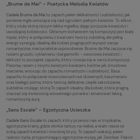
„Brume de Mai” – Poetycka Melodia Kwiatów
Cadele Brume de Mai
to zapach pełen delikatności i subtelności, jak
poranna mgła unosząca się nad ogrodem pełnym kwiatów. To eliksir,
który otula skórę niczym lekka mgiełka, dając poczucie świeżości i
uwodzącej kobiecości. Głównym bohaterem tej kompozycji jest biały
topaz, który w połączeniu z kwarcem tworzy subtelną, ale pełną
energii synergię, idealną dla kobiet pragnących wyrazić swoje
romantyczne, marzycielskie usposobienie. Brume de Mai zaczyna się
nutami gruszki, cyklamenu i bergamotki – owocowa świeżość i
lekkość to początek zapachu, który rozwija się w sercu kompozycji.
Piwonia, razem z innymi świeżymi kwiatami, kwitnie jak zmysłowe
marzenie, wnosząc do zapachu romantyzm i subtelność. Baza
zapachu to połączenie nowoczesnych nut drzewnych, kaszmeranu
oraz białego piżma, które tworzą delikatne, ciepłe zakończenie,
subtelnie otulając skórę.To zapach idealny dla kobiet, które pragną
otaczać się świeżością wiosennego poranka i emanować lekką,
romantyczną aurą.
„Sans Escale” – Egzotyczna Ucieczka
Cadele Sans Escale
to zapach, który przenosi nas w tropikalne,
egzotyczne krainy, gdzie słońce tańczy na niebie, a wiatr niesie ze
sobą zapach kwiatów i morskiej bryzy. To zapach wakacji, pełen
radości życia, przypominający egzotyczne wyspy, jak Zanzibar. Flakon