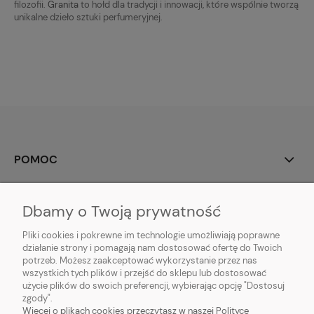
filozofii.
Granita
to hołd dla tradycji i innowacji, które wspólnie tworzą
unikalne dzieło sztuki perfumeryjnej.
POMOC
POLECANE
Dbamy o Twoją prywatność
MOJE KONTO
Pliki cookies i pokrewne im technologie umożliwiają poprawne
działanie strony i pomagają nam dostosować ofertę do Twoich
potrzeb. Możesz zaakceptować wykorzystanie przez nas
PŁATNOŚCI I DOSTAWA
wszystkich tych plików i przejść do sklepu lub dostosować
użycie plików do swoich preferencji, wybierając opcję "Dostosuj
O NAS I DO NAS
zgody".
Więcej o plikach cookies przeczytasz w naszej Polityce