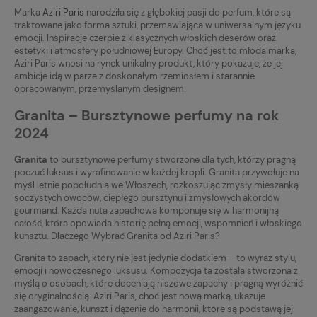
Marka
Aziri Paris
narodziła się z głębokiej pasji do perfum, które są
traktowane jako forma sztuki, przemawiająca w uniwersalnym języku
emocji. Inspiracje czerpie z klasycznych włoskich deserów oraz
estetyki i atmosfery południowej Europy. Choć jest to młoda marka,
Aziri Paris wnosi na rynek unikalny produkt, który pokazuje, że jej
ambicje idą w parze z doskonałym rzemiosłem i starannie
opracowanym, przemyślanym designem.
Granita – Bursztynowe perfumy na rok
2024
Granita
to bursztynowe perfumy stworzone dla tych, którzy pragną
poczuć luksus i wyrafinowanie w każdej kropli. Granita przywołuje na
myśl letnie popołudnia we Włoszech, rozkoszując zmysły mieszanką
soczystych owoców, ciepłego bursztynu i zmysłowych akordów
gourmand. Każda nuta zapachowa komponuje się w harmonijną
całość, która opowiada historię pełną emocji, wspomnień i włoskiego
kunsztu. Dlaczego Wybrać Granita od Aziri Paris?
Granita to zapach, który nie jest jedynie dodatkiem – to wyraz stylu,
emocji i nowoczesnego luksusu. Kompozycja ta została stworzona z
myślą o osobach, które doceniają niszowe zapachy i pragną wyróżnić
się oryginalnością. Aziri Paris, choć jest nową marką, ukazuje
zaangażowanie, kunszt i dążenie do harmonii, które są podstawą jej