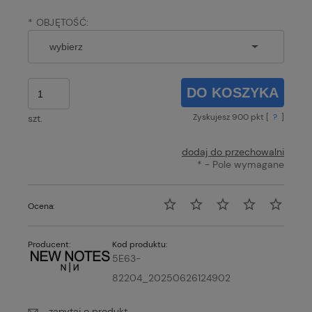
*
OBJĘTOŚĆ:
DO KOSZYKA
Zyskujesz
900
pkt [
?
]
szt.
dodaj do przechowalni
*
- Pole wymagane
Ocena:
Producent:
Kod produktu:
5E63-
82204_20250626124902
zapytaj o produkt