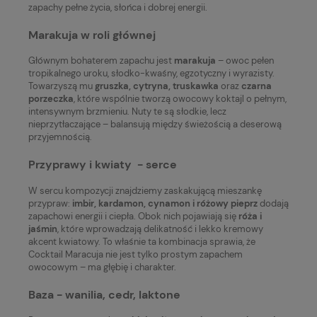
zapachy pełne życia, słońca i dobrej energii.
Marakuja w roli głównej
Głównym bohaterem zapachu jest
marakuja
– owoc pełen
tropikalnego uroku, słodko-kwaśny, egzotyczny i wyrazisty.
Towarzyszą mu
gruszka, cytryna, truskawka
oraz
czarna
porzeczka
, które wspólnie tworzą owocowy koktajl o pełnym,
intensywnym brzmieniu. Nuty te są słodkie, lecz
nieprzytłaczające – balansują między świeżością a deserową
przyjemnością.
Przyprawy i kwiaty - serce
W sercu kompozycji znajdziemy zaskakującą mieszankę
przypraw:
imbir, kardamon, cynamon i różowy pieprz
dodają
zapachowi energii i ciepła. Obok nich pojawiają się
róża i
jaśmin
, które wprowadzają delikatność i lekko kremowy
akcent kwiatowy. To właśnie ta kombinacja sprawia, że
Cocktail Maracuja nie jest tylko prostym zapachem
owocowym – ma głębię i charakter.
Baza - wanilia, cedr, laktone