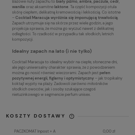
Bazowe nuty zapachu to
biały piżmo, ambra, paczula, cedr,
wanilia
oraz aksamitne
laktone
. Ta część kompozycji otula
skórę ciepłem, delikatną kremowością i lekkością. Co istotne
–
Cocktail Maracuja wyróżnia się imponującą trwałością
.
Zapach utrzymuje się na skórze przez wiele godzin, a jego
projekcja sprawia, że można go wyczuć nawet z delikatnej
odległości. To rzadkość w przypadku tak słodkich, letnich
kompozycji.
Idealny zapach na lato (i nie tylko)
Cocktail Maracuja to idealny wybór na ciepłe, słoneczne dni,
ale jego uniwersalny charakter sprawia, że z powodzeniem
można go nosić również wieczorami. Zapach jest
pełen
pozytywnej energii, figlarny i optymistyczny
– jak tropikalny
koktajl wypity na plaży. Zadowoli zarówno miłośników
słodkich owoców, jak i osoby szukające czegoś
nietuzinkowego w segmencie perfum unisex.
KOSZTY DOSTAWY
CENA NIE ZAWIERA EWENTUALNYCH
KOSZTÓW PŁATNOŚCI
PACZKOMAT Inpost + A
0,00 zł