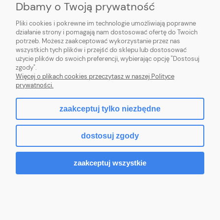
Dbamy o Twoją prywatność
MOJE KONTO
Pliki cookies i pokrewne im technologie umożliwiają poprawne
działanie strony i pomagają nam dostosować ofertę do Twoich
potrzeb. Możesz zaakceptować wykorzystanie przez nas
PŁATNOŚCI I DOSTAWA
wszystkich tych plików i przejść do sklepu lub dostosować
użycie plików do swoich preferencji, wybierając opcję "Dostosuj
O NAS I DO NAS
zgody".
Więcej o plikach cookies przeczytasz w naszej Polityce
prywatności.
zaakceptuj tylko niezbędne
pokaż pełną wersję strony
dostosuj zgody
Sklep internetowy Shoper Premium
zaakceptuj wszystkie